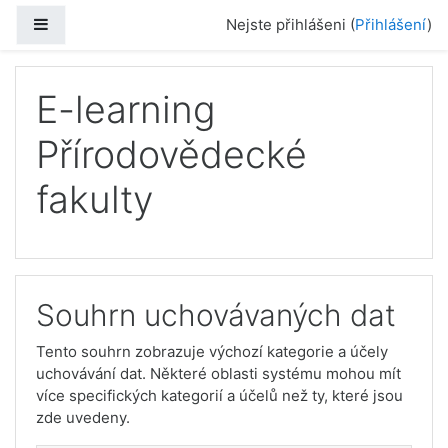
Přejít k hlavnímu obsahu
Boční panel
Nejste přihlášeni (
Přihlášení
)
E-learning
Přírodovědecké
fakulty
Souhrn uchovávaných dat
Tento souhrn zobrazuje výchozí kategorie a účely
uchovávání dat. Některé oblasti systému mohou mít
více specifických kategorií a účelů než ty, které jsou
zde uvedeny.