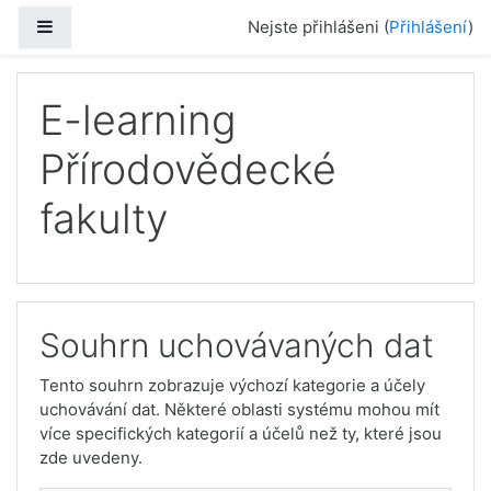
Přejít k hlavnímu obsahu
Boční panel
Nejste přihlášeni (
Přihlášení
)
E-learning
Přírodovědecké
fakulty
Souhrn uchovávaných dat
Tento souhrn zobrazuje výchozí kategorie a účely
uchovávání dat. Některé oblasti systému mohou mít
více specifických kategorií a účelů než ty, které jsou
zde uvedeny.