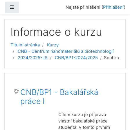
Přejít k hlavnímu obsahu
Boční panel
Nejste přihlášeni (
Přihlášení
)
Informace o kurzu
Titulní stránka
Kurzy
CNB - Centrum nanomateriálů a biotechnologií
2024/2025-LS
CNB/BP1-2024/2025
Souhrn
CNB/BP1 - Bakalářská
práce I
Cílem kurzu je příprava
vlastní bakalářské práce
studenta. V tomto prvním