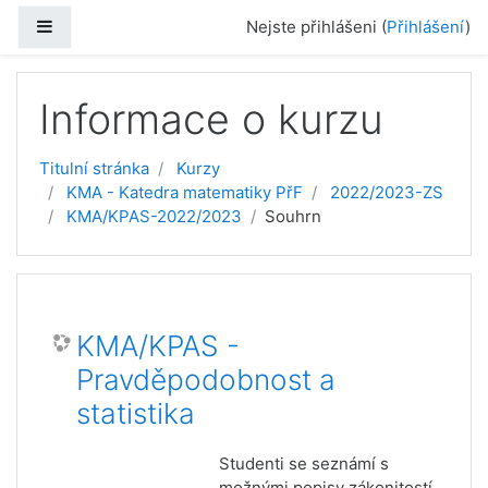
Přejít k hlavnímu obsahu
Boční panel
Nejste přihlášeni (
Přihlášení
)
Informace o kurzu
Titulní stránka
Kurzy
KMA - Katedra matematiky PřF
2022/2023-ZS
KMA/KPAS-2022/2023
Souhrn
KMA/KPAS -
Pravděpodobnost a
statistika
Studenti se seznámí s
možnými popisy zákonitostí