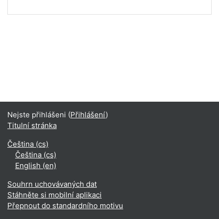
Nejste přihlášeni (
Přihlášení
)
Titulní stránka
Čeština ‎(cs)‎
Čeština ‎(cs)‎
English ‎(en)‎
Souhrn uchovávaných dat
Stáhněte si mobilní aplikaci
Přepnout do standardního motivu