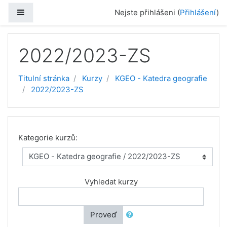
Přejít k hlavnímu obsahu
Boční panel
Nejste přihlášeni (
Přihlášení
)
2022/2023-ZS
Titulní stránka
Kurzy
KGEO - Katedra geografie
2022/2023-ZS
Kategorie kurzů:
Vyhledat kurzy
Proveď